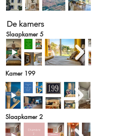
De kamers
Slaapkamer 5
Chambre
5
Terrasse
avec
vue jardin
Kamer 199
Chambre
199
Un peu plus
prêt des
étoiles
Slaapkamer 2
Chambre
2